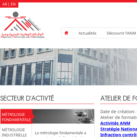
AR
EN
Actualités
Découvrir l'ANM
SECTEUR D'ACTIVTÉ
ATELIER DE
Date de création:
MÉTROLOGIE
Atelier de format
FONDAMENTALE
Activités ANM
Stratégie Nation
MÉTROLOGIE
La métrologie fondamentale a
Infraction contrô
INDUSTRIELLE