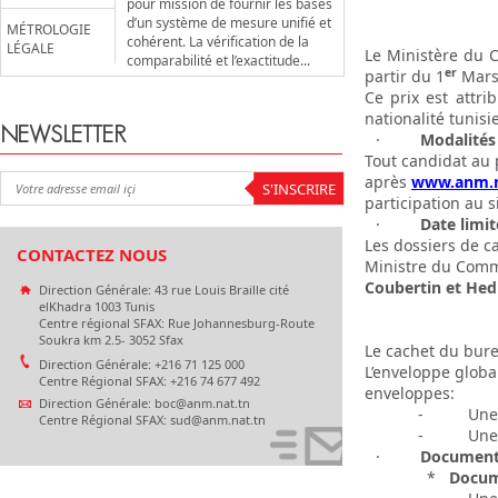
pour mission de fournir les bases
d’un système de mesure unifié et
MÉTROLOGIE
cohérent. La vérification de la
LÉGALE
Le Ministère du 
comparabilité et l’exactitude...
er
partir du 1
Mars 
Ce prix est attri
nationalité tunisi
NEWSLETTER
·
Modalités 
Tout candidat au p
après
www.anm.n
participation au 
·
Date limit
Les dossiers de c
CONTACTEZ NOUS
Ministre du Comm
Coubertin et Hedi
Direction Générale: 43 rue Louis Braille cité
elKhadra 1003 Tunis
Centre régional SFAX: Rue Johannesburg-Route
Soukra km 2.5- 3052 Sfax
Le cachet du burea
Direction Générale: +216 71 125 000
L’enveloppe globa
Centre Régional SFAX: +216 74 677 492
enveloppes:
Direction Générale: boc@anm.nat.tn
- Une
Centre Régional SFAX: sud@anm.nat.tn
- Un
·
Documents
*
Docume