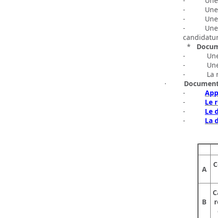
- Une dem
- Une déc
- Une atte
- Une atte
candidatur
*
Docum
- Une fic
- Une let
- La rép
·
Documents
-
App
-
Le 
-
Le 
-
La d
C
A
C
B
r