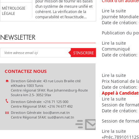
Choix d'un audite
pour mission de fournir les bases
d’un système de mesure unifié et
MÉTROLOGIE
Lire la suite
cohérent. La vérification de la
LÉGALE
Journée Mondiale
comparabilité et l’exactitude...
Date de création:
Publication du po
NEWSLETTER
Lire la suite
Communiqué
Date de création:
CONTACTEZ NOUS
Lire la suite
Prix National de l
Direction Générale: 43 rue Louis Braille cité
elKhadra 1003 Tunis
Date de création:
Centre régional SFAX: Rue Johannesburg-Route
Appel à Candidat
Soukra km 2.5- 3052 Sfax
Lire la suite
Direction Générale: +216 71 125 000
Session de forma
Centre Régional SFAX: +216 74 677 492
Date de création:
Direction Générale: boc@anm.nat.tn
Centre Régional SFAX: sud@anm.nat.tn
Session de forma
Lire la suite
«
Préc.
7
8
9
10
11
12
S