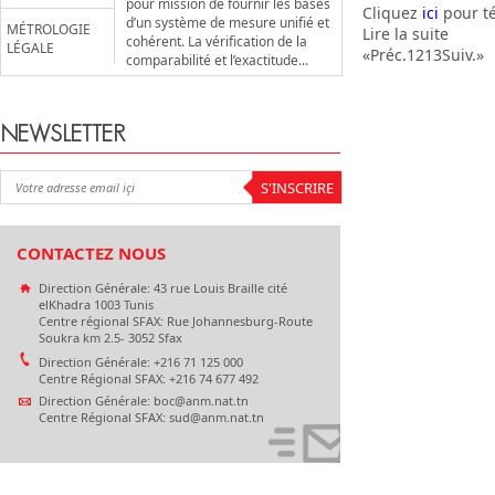
pour mission de fournir les bases
Cliquez
ici
pour t
d’un système de mesure unifié et
MÉTROLOGIE
Lire la suite
cohérent. La vérification de la
LÉGALE
«
Préc.
12
13
Suiv.
»
comparabilité et l’exactitude...
NEWSLETTER
CONTACTEZ NOUS
Direction Générale: 43 rue Louis Braille cité
elKhadra 1003 Tunis
Centre régional SFAX: Rue Johannesburg-Route
Soukra km 2.5- 3052 Sfax
Direction Générale: +216 71 125 000
Centre Régional SFAX: +216 74 677 492
Direction Générale: boc@anm.nat.tn
Centre Régional SFAX: sud@anm.nat.tn