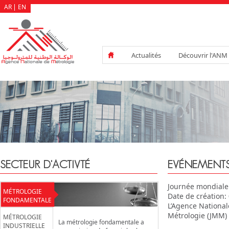
AR
EN
Actualités
Découvrir l'ANM
SECTEUR D'ACTIVTÉ
EVÉNEMENT
Journée mondiale 
MÉTROLOGIE
Date de création:
FONDAMENTALE
L’Agence National
Métrologie (JMM)
MÉTROLOGIE
La métrologie fondamentale a
INDUSTRIELLE