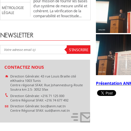
pour mission de fournir les bases
d’un système de mesure unifié et
MÉTROLOGIE
cohérent. La vérification de la
LÉGALE
comparabilité et l’exactitude...
NEWSLETTER
CONTACTEZ NOUS
Direction Générale: 43 rue Louis Braille cité
elKhadra 1003 Tunis
Présentation AN
Centre régional SFAX: Rue Johannesburg-Route
Soukra km 2.5- 3052 Sfax
Direction Générale: +216 71 125 000
Centre Régional SFAX: +216 74 677 492
Direction Générale: boc@anm.nat.tn
Centre Régional SFAX: sud@anm.nat.tn