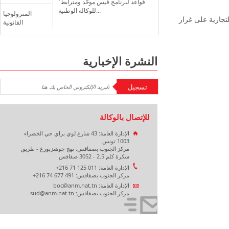
قواعد لبرنامج قيس موحّد ومترابط٬
للوكالة الوطنية...
المترولوجيا
تجارية على غرار
القانونية
النشرة الإخبارية
للإتصال بالوكالة
الإدارة العامة: 43 شارع لوي براي حي الخضراء
1003 تونس
مركز الجنوب بصفاقس: نهج جوهنزبورغ - طريق
سكرة كلم 2.5 - 3052 صفاقس
الإدارة العامة: 011 125 71 216+
مركز الجنوب بصفاقس: 491 677 74 216+
الإدارة العامة: boc@anm.nat.tn
مركز الجنوب بصفاقس: sud@anm.nat.tn