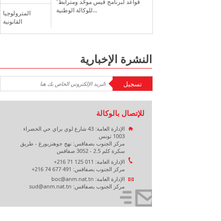
قواعد لبرنامج قيس موحّد ومترابط٬
للوكالة الوطنية...
المترولوجيا
القانونية
النشرة الإخبارية
للإتصال بالوكالة
الإدارة العامة: 43 شارع لوي براي حي الخضراء
1003 تونس
مركز الجنوب بصفاقس: نهج جوهنزبورغ - طريق
سكرة كلم 2.5 - 3052 صفاقس
الإدارة العامة: 011 125 71 216+
مركز الجنوب بصفاقس: 491 677 74 216+
الإدارة العامة: boc@anm.nat.tn
مركز الجنوب بصفاقس: sud@anm.nat.tn