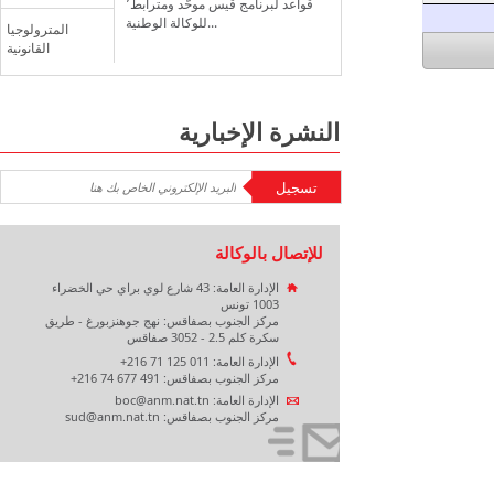
قواعد لبرنامج قيس موحّد ومترابط٬
للوكالة الوطنية...
المترولوجيا
القانونية
النشرة الإخبارية
للإتصال بالوكالة
الإدارة العامة: 43 شارع لوي براي حي الخضراء
1003 تونس
مركز الجنوب بصفاقس: نهج جوهنزبورغ - طريق
سكرة كلم 2.5 - 3052 صفاقس
الإدارة العامة: 011 125 71 216+
مركز الجنوب بصفاقس: 491 677 74 216+
الإدارة العامة: boc@anm.nat.tn
مركز الجنوب بصفاقس: sud@anm.nat.tn