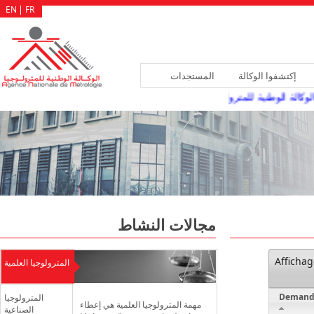
EN
FR
إكتشفوا الوكالة
المستجدات
كالة الوطنية للمترولوجيا سد الشغورات المسجلة بهياكلها، عن طريق النقلة أو ال
مجالات النشاط
Afficha
المترولوجيا العلمية
Demand
المترولوجيا
مهمة المترولوجيا العلمية هي إعطاء
الصناعية