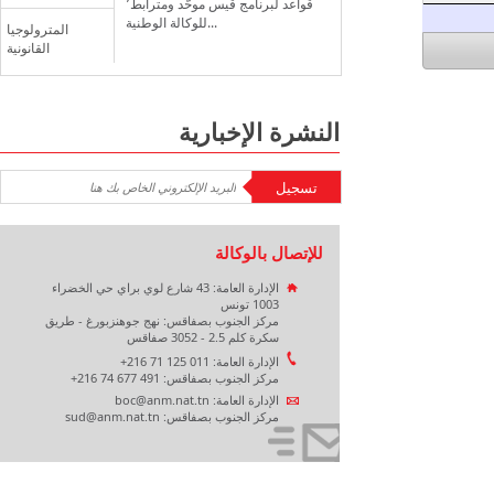
قواعد لبرنامج قيس موحّد ومترابط٬
للوكالة الوطنية...
المترولوجيا
القانونية
النشرة الإخبارية
للإتصال بالوكالة
الإدارة العامة: 43 شارع لوي براي حي الخضراء
1003 تونس
مركز الجنوب بصفاقس: نهج جوهنزبورغ - طريق
سكرة كلم 2.5 - 3052 صفاقس
الإدارة العامة: 011 125 71 216+
مركز الجنوب بصفاقس: 491 677 74 216+
الإدارة العامة: boc@anm.nat.tn
مركز الجنوب بصفاقس: sud@anm.nat.tn