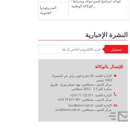
قواعد لبرنامج قيس موحّد ومترابط٬
للوكالة الوطنية...
المترولوجيا
القانونية
النشرة الإخبارية
للإتصال بالوكالة
الإدارة العامة: 43 شارع لوي براي حي الخضراء
1003 تونس
مركز الجنوب بصفاقس: نهج جوهنزبورغ - طريق
سكرة كلم 2.5 - 3052 صفاقس
الإدارة العامة: 011 125 71 216+
مركز الجنوب بصفاقس: 491 677 74 216+
الإدارة العامة: boc@anm.nat.tn
مركز الجنوب بصفاقس: sud@anm.nat.tn