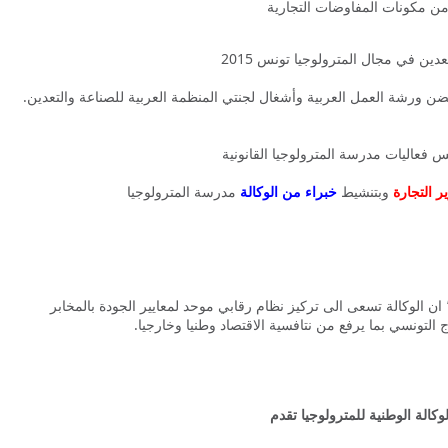
ن مكونات المفاوضات التجارية
ين في مجال المترولوجيا تونس 2015
.تحت إشراف السيد رضا الاحول،وزير التجارة، تونس تحتضن ورشة العمل العربية وأشغال لجنتي المنظمة العربية للصناعة والتعدين
 التجارة
وبتنشيط
خبراء من الوكالة
مدرسة المترولوجيا
أعلن مدير عام الوكالة الوطنية للمترولوجيا٬ لطفي خذير٬ ان الوكالة تسعى الى تركيز نظام رقابي موحد لمعايير الجودة بالمخابر
 التونسي بما يرفع من نتافسية الاقتصاد وطنيا وخارجيا.