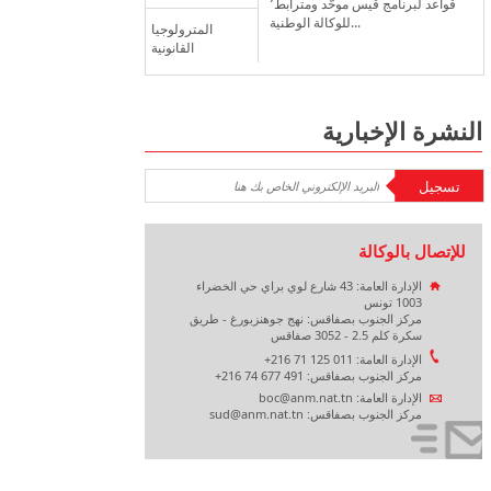
قواعد لبرنامج قيس موحّد ومترابط٬
للوكالة الوطنية...
المترولوجيا
القانونية
النشرة الإخبارية
للإتصال بالوكالة
الإدارة العامة: 43 شارع لوي براي حي الخضراء
1003 تونس
مركز الجنوب بصفاقس: نهج جوهنزبورغ - طريق
سكرة كلم 2.5 - 3052 صفاقس
الإدارة العامة: 011 125 71 216+
مركز الجنوب بصفاقس: 491 677 74 216+
الإدارة العامة: boc@anm.nat.tn
مركز الجنوب بصفاقس: sud@anm.nat.tn